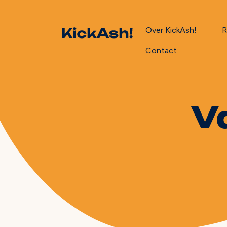
Over KickAsh!
R
Contact
V