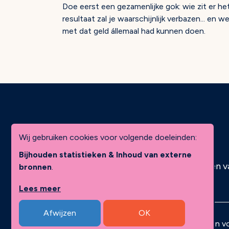
Doe eerst een gezamenlijke gok: wie zit er het 
resultaat zal je waarschijnlijk verbazen... en 
met dat geld állemaal had kunnen doen.
Wij gebruiken cookies voor volgende doeleinden:
Bijhouden statistieken & Inhoud van externe
Over KickAsh!
Rook- en v
bronnen
.
Lees meer
Afwijzen
OK
© Copyright 2026 | KickAsh! • Alle rechten