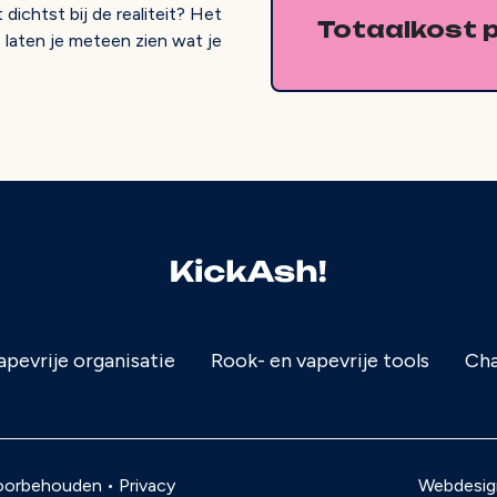
dichtst bij de realiteit? Het
Totaalkost p
we laten je meteen zien wat je
apevrije organisatie
Rook- en vapevrije tools
Cha
 voorbehouden •
Privacy
Webdesig