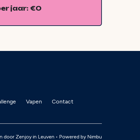
er jaar: €
0
llenge
Vapen
Contact
n door Zenjoy in Leuven
•
Powered by Nimbu